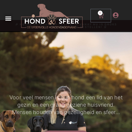
0
🎉 HOERA DE WEBSHOP IS LIVE! 🎉 VANAF NU IS DROKS
HONDENVOEDING ONLINE TE BESTELLEN! 🛒
Voor veel mensen is hun hond een lid van het
gezin en een graag geziene huisvriend.
Mensen houden van gezelligheid en sfeer...