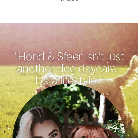
"Hond & Sfeer isn't just
another dog ​​daycare..
It's a lifestyle!"
SABRINA - EIGENARESSE