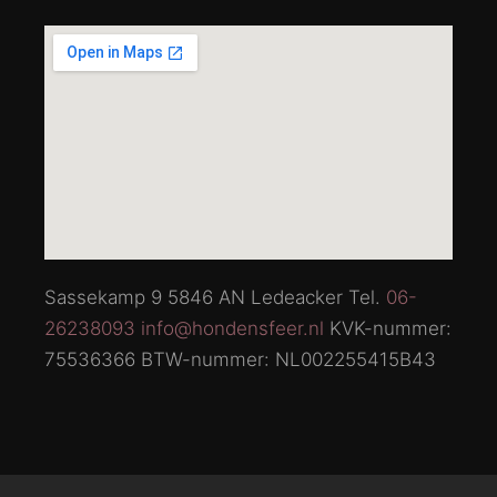
Sassekamp 9 5846 AN Ledeacker Tel.
06-
26238093
info@hondensfeer.nl
KVK-nummer:
75536366 BTW-nummer: NL002255415B43