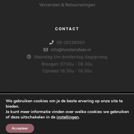
Verzenden & Retourneringen
CONTACT
06-26238093
info@hondensfeer.nl
Maandag t/m donderdag dagopvang
Brengen: 07.00u - 08.30u
Ophalen 16.30u - 18.30u
We gebruiken cookies om je de beste ervaring op onze site te
bieden.
Je kunt meer informatie vinden over welke cookies we gebruiken
Copyright © 2025 Hond & Sfeer, Alle rechten
of deze uitschakelen in de
instellingen
.
voorbehouden.
Accepteer