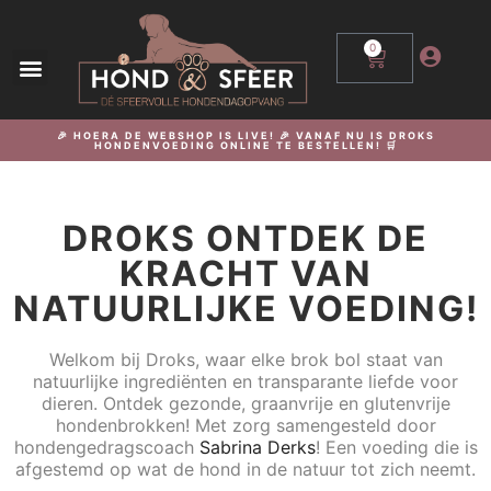
0
🎉 HOERA DE WEBSHOP IS LIVE! 🎉 VANAF NU IS DROKS
HONDENVOEDING ONLINE TE BESTELLEN! 🛒
DROKS ONTDEK DE
KRACHT VAN
NATUURLIJKE VOEDING!
Welkom bij Droks, waar elke brok bol staat van
natuurlijke ingrediënten en transparante liefde voor
dieren. Ontdek gezonde, graanvrije en glutenvrije
hondenbrokken! Met zorg samengesteld door
hondengedragscoach
Sabrina Derks
! Een voeding die is
afgestemd op wat de hond in de natuur tot zich neemt.